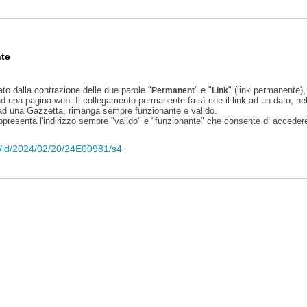
te
ato dalla contrazione delle due parole "
" e "
" (link permanente), 
Permanent
Link
d una pagina web. Il collegamento permanente fa sì che il link ad un dato, ne
 ad una Gazzetta, rimanga sempre funzionante e valido.
appresenta l'indirizzo sempre "valido" e "funzionante" che consente di accedere 
eli/id/2024/02/20/24E00981/s4