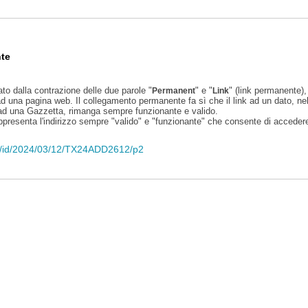
te
ato dalla contrazione delle due parole "
" e "
" (link permanente), 
Permanent
Link
d una pagina web. Il collegamento permanente fa sì che il link ad un dato, ne
 ad una Gazzetta, rimanga sempre funzionante e valido.
appresenta l'indirizzo sempre "valido" e "funzionante" che consente di accedere 
eli/id/2024/03/12/TX24ADD2612/p2