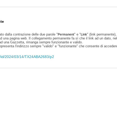
te
ato dalla contrazione delle due parole "
" e "
" (link permanente), 
Permanent
Link
d una pagina web. Il collegamento permanente fa sì che il link ad un dato, ne
 ad una Gazzetta, rimanga sempre funzionante e valido.
appresenta l'indirizzo sempre "valido" e "funzionante" che consente di accedere 
eli/id/2024/03/14/TX24ABA2683/p2