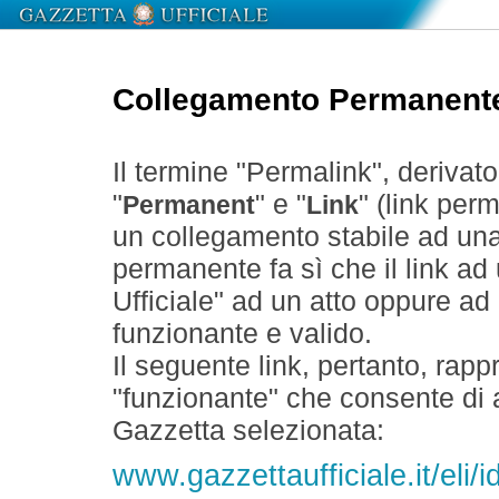
Collegamento Permanent
Il termine "Permalink", derivat
"
" e "
" (link perm
Permanent
Link
un collegamento stabile ad un
permanente fa sì che il link ad
Ufficiale" ad un atto oppure a
funzionante e valido.
Il seguente link, pertanto, rapp
"funzionante" che consente di a
Gazzetta selezionata:
www.gazzettaufficiale.it/el