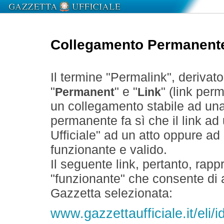
Collegamento Permanent
Il termine "Permalink", derivat
"
" e "
" (link perm
Permanent
Link
un collegamento stabile ad un
permanente fa sì che il link ad
Ufficiale" ad un atto oppure a
funzionante e valido.
Il seguente link, pertanto, rapp
"funzionante" che consente di a
Gazzetta selezionata:
www.gazzettaufficiale.it/el