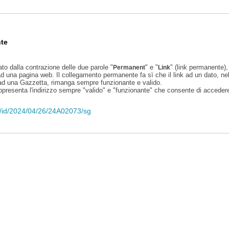
te
ato dalla contrazione delle due parole "
" e "
" (link permanente), 
Permanent
Link
d una pagina web. Il collegamento permanente fa sì che il link ad un dato, ne
 ad una Gazzetta, rimanga sempre funzionante e valido.
appresenta l'indirizzo sempre "valido" e "funzionante" che consente di accedere 
eli/id/2024/04/26/24A02073/sg