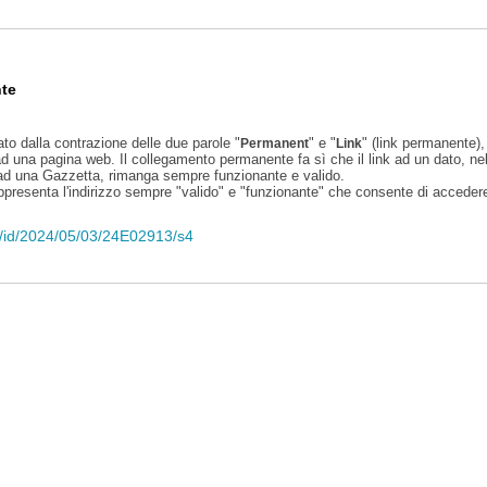
te
ato dalla contrazione delle due parole "
" e "
" (link permanente), 
Permanent
Link
d una pagina web. Il collegamento permanente fa sì che il link ad un dato, ne
 ad una Gazzetta, rimanga sempre funzionante e valido.
appresenta l'indirizzo sempre "valido" e "funzionante" che consente di accedere 
eli/id/2024/05/03/24E02913/s4