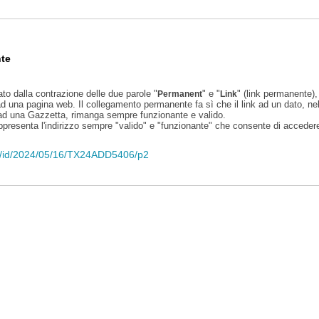
te
ato dalla contrazione delle due parole "
" e "
" (link permanente), 
Permanent
Link
d una pagina web. Il collegamento permanente fa sì che il link ad un dato, ne
 ad una Gazzetta, rimanga sempre funzionante e valido.
appresenta l'indirizzo sempre "valido" e "funzionante" che consente di accedere 
eli/id/2024/05/16/TX24ADD5406/p2