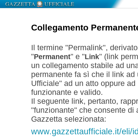
Collegamento Permanent
Il termine "Permalink", derivat
"
" e "
" (link perm
Permanent
Link
un collegamento stabile ad un
permanente fa sì che il link ad
Ufficiale" ad un atto oppure a
funzionante e valido.
Il seguente link, pertanto, rapp
"funzionante" che consente di a
Gazzetta selezionata:
www.gazzettaufficiale.it/el