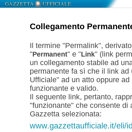
Collegamento Permanent
Il termine "Permalink", derivat
"
" e "
" (link perm
Permanent
Link
un collegamento stabile ad un
permanente fa sì che il link ad
Ufficiale" ad un atto oppure a
funzionante e valido.
Il seguente link, pertanto, rapp
"funzionante" che consente di a
Gazzetta selezionata:
www.gazzettaufficiale.it/el