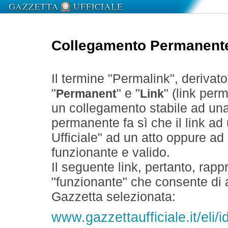
Collegamento Permanent
Il termine "Permalink", derivat
"
" e "
" (link perm
Permanent
Link
un collegamento stabile ad un
permanente fa sì che il link ad
Ufficiale" ad un atto oppure a
funzionante e valido.
Il seguente link, pertanto, rapp
"funzionante" che consente di a
Gazzetta selezionata:
www.gazzettaufficiale.it/el