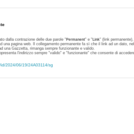
te
ato dalla contrazione delle due parole "
" e "
" (link permanente), 
Permanent
Link
d una pagina web. Il collegamento permanente fa sì che il link ad un dato, ne
 ad una Gazzetta, rimanga sempre funzionante e valido.
appresenta l'indirizzo sempre "valido" e "funzionante" che consente di accedere 
li/id/2024/06/19/24A03114/sg