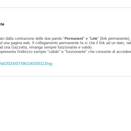
te
ato dalla contrazione delle due parole "
" e "
" (link permanente), 
Permanent
Link
d una pagina web. Il collegamento permanente fa sì che il link ad un dato, ne
 ad una Gazzetta, rimanga sempre funzionante e valido.
appresenta l'indirizzo sempre "valido" e "funzionante" che consente di accedere 
eli/id/2024/07/06/24G00113/sg