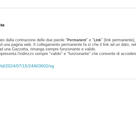
te
ato dalla contrazione delle due parole "
" e "
" (link permanente), 
Permanent
Link
d una pagina web. Il collegamento permanente fa sì che il link ad un dato, ne
 ad una Gazzetta, rimanga sempre funzionante e valido.
appresenta l'indirizzo sempre "valido" e "funzionante" che consente di accedere 
eli/id/2024/07/15/24A03602/sg