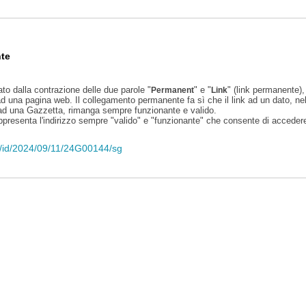
te
ato dalla contrazione delle due parole "
" e "
" (link permanente), 
Permanent
Link
d una pagina web. Il collegamento permanente fa sì che il link ad un dato, ne
 ad una Gazzetta, rimanga sempre funzionante e valido.
appresenta l'indirizzo sempre "valido" e "funzionante" che consente di accedere 
eli/id/2024/09/11/24G00144/sg