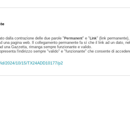
te
ato dalla contrazione delle due parole "
" e "
" (link permanente), 
Permanent
Link
d una pagina web. Il collegamento permanente fa sì che il link ad un dato, ne
 ad una Gazzetta, rimanga sempre funzionante e valido.
appresenta l'indirizzo sempre "valido" e "funzionante" che consente di accedere 
eli/id/2024/10/15/TX24ADD10177/p2