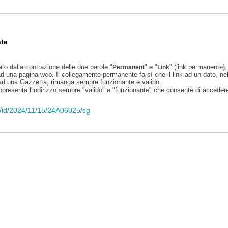
te
ato dalla contrazione delle due parole "
" e "
" (link permanente), 
Permanent
Link
d una pagina web. Il collegamento permanente fa sì che il link ad un dato, ne
 ad una Gazzetta, rimanga sempre funzionante e valido.
appresenta l'indirizzo sempre "valido" e "funzionante" che consente di accedere 
li/id/2024/11/15/24A06025/sg