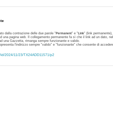
te
ato dalla contrazione delle due parole "
" e "
" (link permanente), 
Permanent
Link
d una pagina web. Il collegamento permanente fa sì che il link ad un dato, ne
 ad una Gazzetta, rimanga sempre funzionante e valido.
appresenta l'indirizzo sempre "valido" e "funzionante" che consente di accedere 
eli/id/2024/11/23/TX24ADD11571/p2