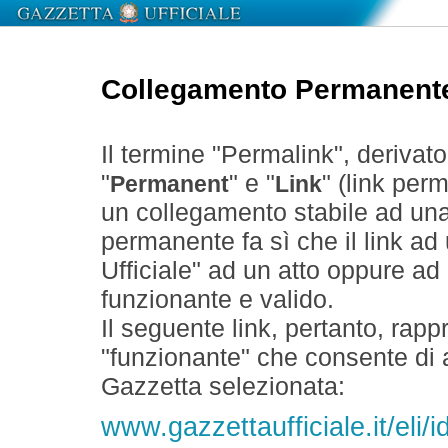
Collegamento Permanent
Il termine "Permalink", derivat
"
" e "
" (link perm
Permanent
Link
un collegamento stabile ad un
permanente fa sì che il link ad
Ufficiale" ad un atto oppure a
funzionante e valido.
Il seguente link, pertanto, rapp
"funzionante" che consente di a
Gazzetta selezionata:
www.gazzettaufficiale.it/el