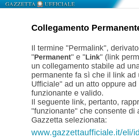
Collegamento Permanent
Il termine "Permalink", derivat
"
" e "
" (link perm
Permanent
Link
un collegamento stabile ad un
permanente fa sì che il link ad
Ufficiale" ad un atto oppure a
funzionante e valido.
Il seguente link, pertanto, rapp
"funzionante" che consente di a
Gazzetta selezionata:
www.gazzettaufficiale.it/el