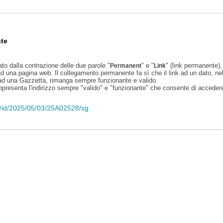
te
ato dalla contrazione delle due parole "
" e "
" (link permanente), 
Permanent
Link
d una pagina web. Il collegamento permanente fa sì che il link ad un dato, ne
 ad una Gazzetta, rimanga sempre funzionante e valido.
appresenta l'indirizzo sempre "valido" e "funzionante" che consente di accedere 
eli/id/2025/05/03/25A02528/sg