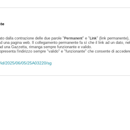
te
ato dalla contrazione delle due parole "
" e "
" (link permanente), 
Permanent
Link
d una pagina web. Il collegamento permanente fa sì che il link ad un dato, ne
 ad una Gazzetta, rimanga sempre funzionante e valido.
appresenta l'indirizzo sempre "valido" e "funzionante" che consente di accedere 
eli/id/2025/06/05/25A03220/sg