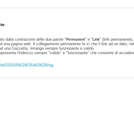
te
ato dalla contrazione delle due parole "
" e "
" (link permanente), 
Permanent
Link
d una pagina web. Il collegamento permanente fa sì che il link ad un dato, ne
 ad una Gazzetta, rimanga sempre funzionante e valido.
appresenta l'indirizzo sempre "valido" e "funzionante" che consente di accedere 
eli/id/2025/06/28/25A03628/sg