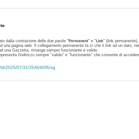
te
ato dalla contrazione delle due parole "
" e "
" (link permanente), 
Permanent
Link
d una pagina web. Il collegamento permanente fa sì che il link ad un dato, ne
 ad una Gazzetta, rimanga sempre funzionante e valido.
appresenta l'indirizzo sempre "valido" e "funzionante" che consente di accedere 
eli/id/2025/07/31/25A04095/sg