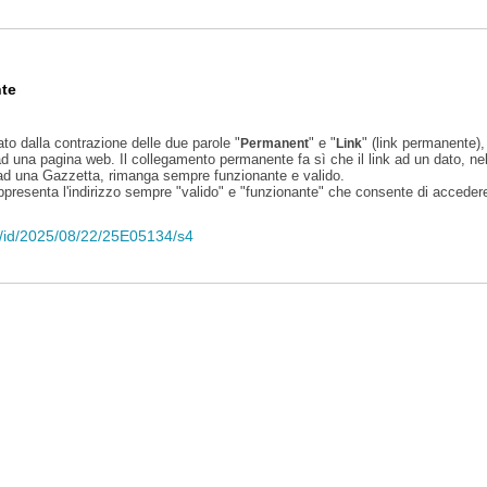
te
ato dalla contrazione delle due parole "
" e "
" (link permanente), 
Permanent
Link
d una pagina web. Il collegamento permanente fa sì che il link ad un dato, ne
 ad una Gazzetta, rimanga sempre funzionante e valido.
appresenta l'indirizzo sempre "valido" e "funzionante" che consente di accedere 
eli/id/2025/08/22/25E05134/s4