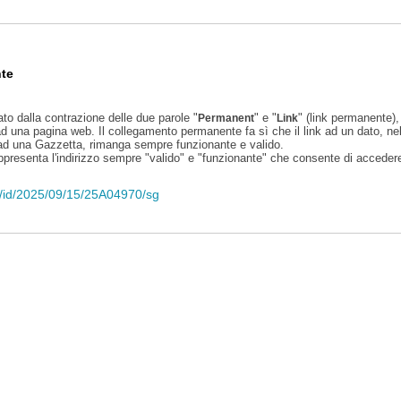
te
ato dalla contrazione delle due parole "
" e "
" (link permanente), 
Permanent
Link
d una pagina web. Il collegamento permanente fa sì che il link ad un dato, ne
 ad una Gazzetta, rimanga sempre funzionante e valido.
appresenta l'indirizzo sempre "valido" e "funzionante" che consente di accedere 
eli/id/2025/09/15/25A04970/sg