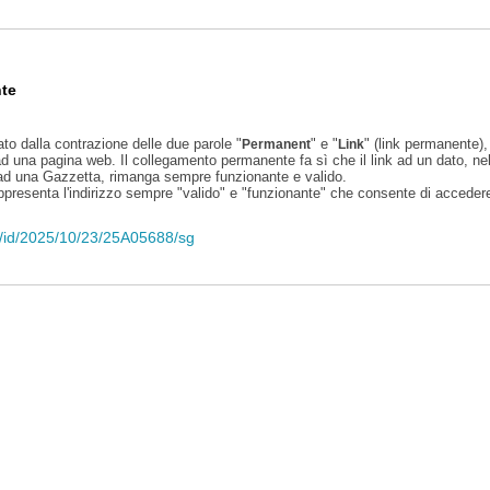
te
ato dalla contrazione delle due parole "
" e "
" (link permanente), 
Permanent
Link
d una pagina web. Il collegamento permanente fa sì che il link ad un dato, ne
 ad una Gazzetta, rimanga sempre funzionante e valido.
appresenta l'indirizzo sempre "valido" e "funzionante" che consente di accedere 
eli/id/2025/10/23/25A05688/sg