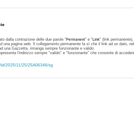
te
ato dalla contrazione delle due parole "
" e "
" (link permanente), 
Permanent
Link
d una pagina web. Il collegamento permanente fa sì che il link ad un dato, ne
 ad una Gazzetta, rimanga sempre funzionante e valido.
appresenta l'indirizzo sempre "valido" e "funzionante" che consente di accedere 
li/id/2025/11/25/25A06346/sg