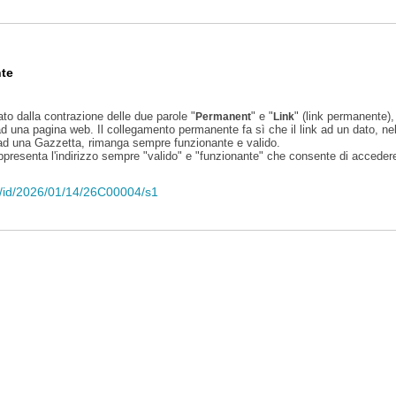
te
ato dalla contrazione delle due parole "
" e "
" (link permanente), 
Permanent
Link
d una pagina web. Il collegamento permanente fa sì che il link ad un dato, ne
 ad una Gazzetta, rimanga sempre funzionante e valido.
appresenta l'indirizzo sempre "valido" e "funzionante" che consente di accedere 
eli/id/2026/01/14/26C00004/s1