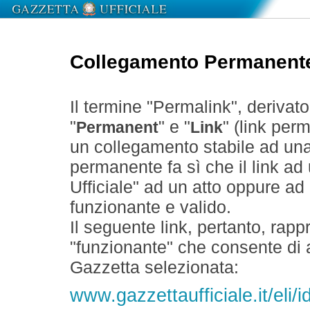
Collegamento Permanent
Il termine "Permalink", derivat
"
" e "
" (link perm
Permanent
Link
un collegamento stabile ad un
permanente fa sì che il link ad
Ufficiale" ad un atto oppure a
funzionante e valido.
Il seguente link, pertanto, rapp
"funzionante" che consente di a
Gazzetta selezionata:
www.gazzettaufficiale.it/el