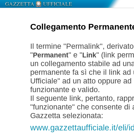
Collegamento Permanent
Il termine "Permalink", derivat
"
" e "
" (link perm
Permanent
Link
un collegamento stabile ad un
permanente fa sì che il link ad
Ufficiale" ad un atto oppure a
funzionante e valido.
Il seguente link, pertanto, rapp
"funzionante" che consente di a
Gazzetta selezionata:
www.gazzettaufficiale.it/el