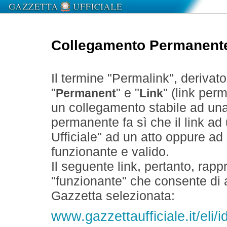
Collegamento Permanent
Il termine "Permalink", derivat
"
" e "
" (link perm
Permanent
Link
un collegamento stabile ad un
permanente fa sì che il link ad
Ufficiale" ad un atto oppure a
funzionante e valido.
Il seguente link, pertanto, rapp
"funzionante" che consente di a
Gazzetta selezionata:
www.gazzettaufficiale.it/el