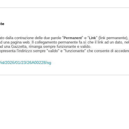
te
ato dalla contrazione delle due parole "
" e "
" (link permanente), 
Permanent
Link
d una pagina web. Il collegamento permanente fa sì che il link ad un dato, ne
 ad una Gazzetta, rimanga sempre funzionante e valido.
appresenta l'indirizzo sempre "valido" e "funzionante" che consente di accedere 
eli/id/2026/01/23/26A00228/sg