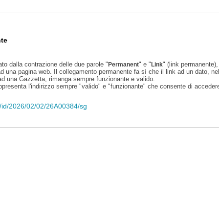
te
ato dalla contrazione delle due parole "
" e "
" (link permanente), 
Permanent
Link
d una pagina web. Il collegamento permanente fa sì che il link ad un dato, ne
 ad una Gazzetta, rimanga sempre funzionante e valido.
appresenta l'indirizzo sempre "valido" e "funzionante" che consente di accedere 
eli/id/2026/02/02/26A00384/sg