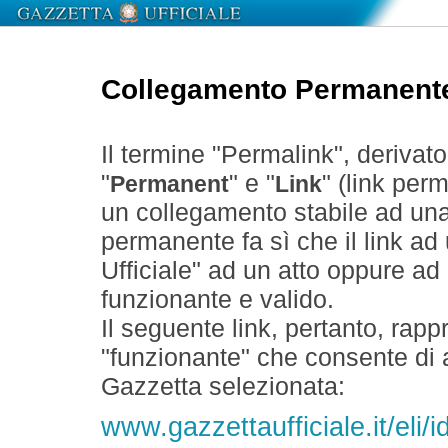
Collegamento Permanent
Il termine "Permalink", derivat
"
" e "
" (link perm
Permanent
Link
un collegamento stabile ad un
permanente fa sì che il link ad
Ufficiale" ad un atto oppure a
funzionante e valido.
Il seguente link, pertanto, rapp
"funzionante" che consente di a
Gazzetta selezionata:
www.gazzettaufficiale.it/el