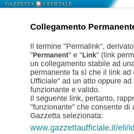
Collegamento Permanent
Il termine "Permalink", derivat
"
" e "
" (link perm
Permanent
Link
un collegamento stabile ad un
permanente fa sì che il link ad
Ufficiale" ad un atto oppure a
funzionante e valido.
Il seguente link, pertanto, rapp
"funzionante" che consente di a
Gazzetta selezionata:
www.gazzettaufficiale.it/el