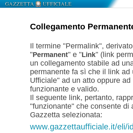
Collegamento Permanent
Il termine "Permalink", derivat
"
" e "
" (link perm
Permanent
Link
un collegamento stabile ad un
permanente fa sì che il link ad
Ufficiale" ad un atto oppure a
funzionante e valido.
Il seguente link, pertanto, rapp
"funzionante" che consente di a
Gazzetta selezionata:
www.gazzettaufficiale.it/el