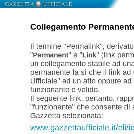
Collegamento Permanent
Il termine "Permalink", derivat
"
" e "
" (link perm
Permanent
Link
un collegamento stabile ad un
permanente fa sì che il link ad
Ufficiale" ad un atto oppure a
funzionante e valido.
Il seguente link, pertanto, rapp
"funzionante" che consente di a
Gazzetta selezionata:
www.gazzettaufficiale.it/el