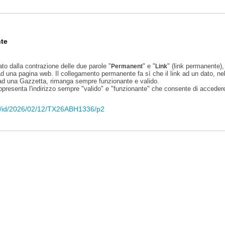
te
ato dalla contrazione delle due parole "
" e "
" (link permanente), 
Permanent
Link
d una pagina web. Il collegamento permanente fa sì che il link ad un dato, ne
 ad una Gazzetta, rimanga sempre funzionante e valido.
appresenta l'indirizzo sempre "valido" e "funzionante" che consente di accedere 
eli/id/2026/02/12/TX26ABH1336/p2