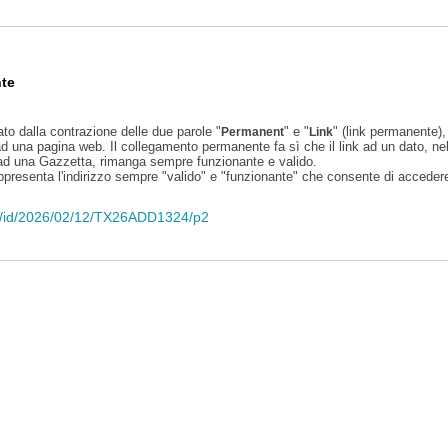
te
ato dalla contrazione delle due parole "
" e "
" (link permanente), 
Permanent
Link
d una pagina web. Il collegamento permanente fa sì che il link ad un dato, ne
 ad una Gazzetta, rimanga sempre funzionante e valido.
appresenta l'indirizzo sempre "valido" e "funzionante" che consente di accedere 
eli/id/2026/02/12/TX26ADD1324/p2