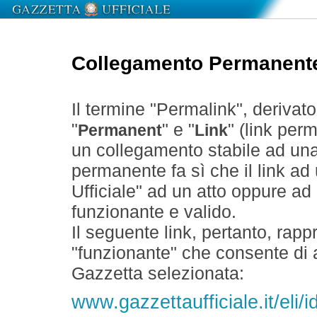
Collegamento Permanent
Il termine "Permalink", derivat
"
" e "
" (link perm
Permanent
Link
un collegamento stabile ad un
permanente fa sì che il link ad
Ufficiale" ad un atto oppure a
funzionante e valido.
Il seguente link, pertanto, rapp
"funzionante" che consente di a
Gazzetta selezionata:
www.gazzettaufficiale.it/el