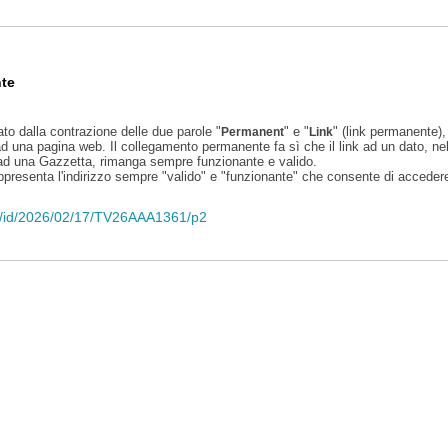
te
ato dalla contrazione delle due parole "
" e "
" (link permanente), 
Permanent
Link
d una pagina web. Il collegamento permanente fa sì che il link ad un dato, ne
 ad una Gazzetta, rimanga sempre funzionante e valido.
appresenta l'indirizzo sempre "valido" e "funzionante" che consente di accedere 
eli/id/2026/02/17/TV26AAA1361/p2