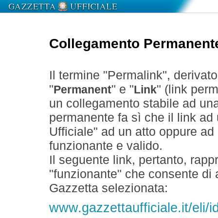
Collegamento Permanent
Il termine "Permalink", derivat
"
" e "
" (link perm
Permanent
Link
un collegamento stabile ad un
permanente fa sì che il link ad
Ufficiale" ad un atto oppure a
funzionante e valido.
Il seguente link, pertanto, rapp
"funzionante" che consente di a
Gazzetta selezionata:
www.gazzettaufficiale.it/el