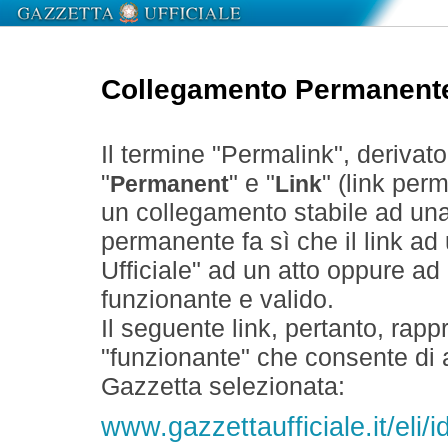
Collegamento Permanent
Il termine "Permalink", derivat
"
" e "
" (link perm
Permanent
Link
un collegamento stabile ad un
permanente fa sì che il link ad
Ufficiale" ad un atto oppure a
funzionante e valido.
Il seguente link, pertanto, rapp
"funzionante" che consente di a
Gazzetta selezionata:
www.gazzettaufficiale.it/el