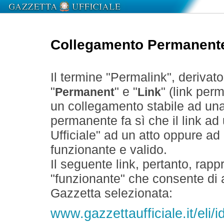
Collegamento Permanent
Il termine "Permalink", derivat
"
" e "
" (link perm
Permanent
Link
un collegamento stabile ad un
permanente fa sì che il link ad
Ufficiale" ad un atto oppure a
funzionante e valido.
Il seguente link, pertanto, rapp
"funzionante" che consente di a
Gazzetta selezionata:
www.gazzettaufficiale.it/el