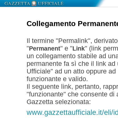
Collegamento Permanent
Il termine "Permalink", derivat
"
" e "
" (link perm
Permanent
Link
un collegamento stabile ad un
permanente fa sì che il link ad
Ufficiale" ad un atto oppure a
funzionante e valido.
Il seguente link, pertanto, rapp
"funzionante" che consente di a
Gazzetta selezionata:
www.gazzettaufficiale.it/el