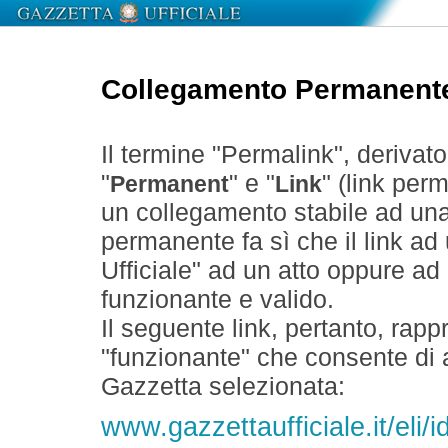
Collegamento Permanent
Il termine "Permalink", derivat
"
" e "
" (link perm
Permanent
Link
un collegamento stabile ad un
permanente fa sì che il link ad
Ufficiale" ad un atto oppure a
funzionante e valido.
Il seguente link, pertanto, rapp
"funzionante" che consente di a
Gazzetta selezionata:
www.gazzettaufficiale.it/el