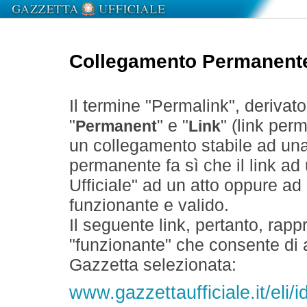
Collegamento Permanent
Il termine "Permalink", derivat
"
" e "
" (link perm
Permanent
Link
un collegamento stabile ad un
permanente fa sì che il link ad
Ufficiale" ad un atto oppure a
funzionante e valido.
Il seguente link, pertanto, rapp
"funzionante" che consente di a
Gazzetta selezionata:
www.gazzettaufficiale.it/el