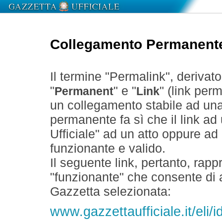
Collegamento Permanent
Il termine "Permalink", derivat
"
" e "
" (link perm
Permanent
Link
un collegamento stabile ad un
permanente fa sì che il link ad
Ufficiale" ad un atto oppure a
funzionante e valido.
Il seguente link, pertanto, rapp
"funzionante" che consente di a
Gazzetta selezionata:
www.gazzettaufficiale.it/el