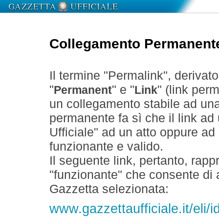
Collegamento Permanent
Il termine "Permalink", derivat
"
" e "
" (link perm
Permanent
Link
un collegamento stabile ad un
permanente fa sì che il link ad
Ufficiale" ad un atto oppure a
funzionante e valido.
Il seguente link, pertanto, rapp
"funzionante" che consente di a
Gazzetta selezionata:
www.gazzettaufficiale.it/el